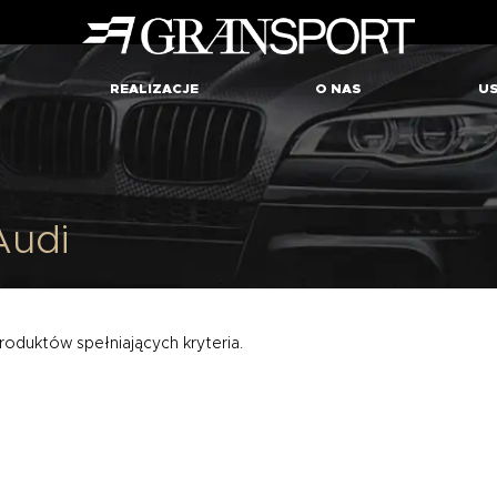
REALIZACJE
O NAS
US
Audi
roduktów spełniających kryteria.