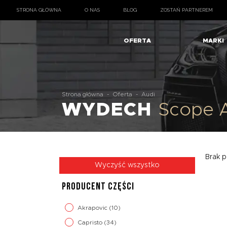
STRONA GŁÓWNA
O NAS
BLOG
ZOSTAŃ PARTNEREM
OFERTA
MARKI
Strona główna
-
Oferta
-
Audi
WYDECH
Scope 
Brak p
Wyczyść wszystko
PRODUCENT CZĘŚCI
Akrapovic
(10)
Capristo
(34)