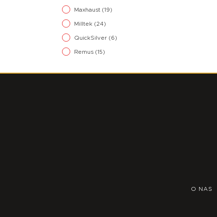
Maxhaust
(19)
Milltek
(24)
QuickSilver
(6)
Remus
(15)
O NAS