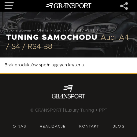
OFERTA
Strona główna
-
Oferta
-
Audi
-
A4 / S4 / RS4 B8
TUNING SAMOCHODU
Audi A4
/ S4 / RS4 B8
MARKI
Brak produktów spełniających kryteria.
REALIZACJE
O NAS
USŁUGI
© GRANSPORT | Luxury Tuning + PPF
KONTAKT
O NAS
REALIZACJE
KONTAKT
BLOG