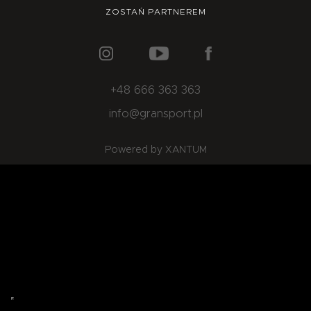
O NAS
OFERTA
BLOG
ZOSTAŃ PARTNEREM
ZOSTAŃ PARTNEREM
+48 666 363 363
info@gransport.pl
Powered by XANTUM