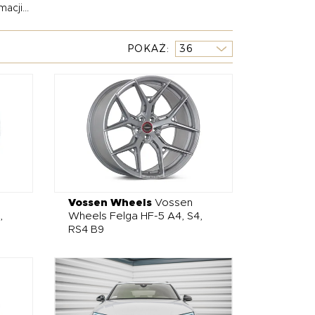
acji...
tuningowe Audi A4 / S4 / RS4 B9 z różnych
żdym z tych przypadków udostępniamy Państwu
POKAŻ
oponowany przez nas luksusowy tuning Audi S4
takie jak Vossen, Prior Design, Remus,
tuning premium Audi RS4 B9 lub A4 / S4 B9
Vossen Wheels
Vossen
,
Wheels Felga HF-5 A4, S4,
RS4 B9