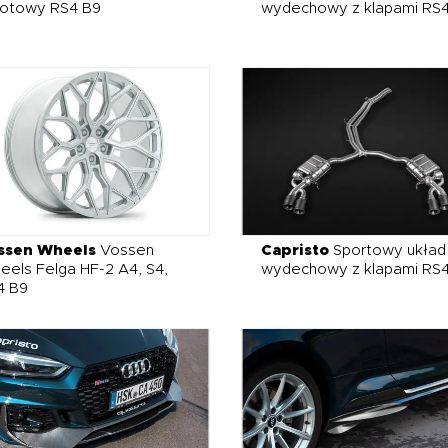
lotowy RS4 B9
wydechowy z klapami RS
ssen Wheels
Vossen
Capristo
Sportowy układ
els Felga HF-2 A4, S4,
wydechowy z klapami RS
4 B9