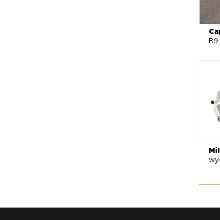
Ca
B9
Mil
wy