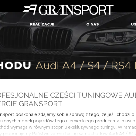
REALIZACJE
O NAS
US
CHODU
Audi A4 / S4 / RS4
FESJONALNE CZĘŚCI TUNINGOWE AUDI 
ERCIE GRANSPORT
Sport doskonale zdajemy sobie sprawę z tego, że jeśli chodzi o 
nionych modeli pojazdów tego niemieckiego producenta, musi on
hód wymaga w równym stopniu ekskluzywnego tuningu. W ramach n
ny proponujemy Państwu zatem tuning samochodów Audi A4 / S4 / 