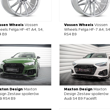
ssen Wheels
Vossen
Vossen Wheels
Vossen
els Felga HF-4T A4, S4,
Wheels Felga HF-7 A4, S4
4 B9
RS4 B9
xton Design
Maxton
Maxton Design
Maxton
sign Zestaw spoilerów
Design Zestaw spoilerów
i RS4 B9
Audi S4 B9 Facelift