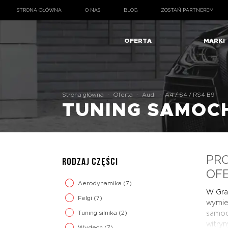
STRONA GŁÓWNA
O NAS
BLOG
ZOSTAŃ PARTNEREM
OFERTA
MARKI
Strona główna
-
Oferta
-
Audi
-
A4 / S4 / RS4 B9
TUNING SAMO
PRO
RODZAJ CZĘŚCI
OF
Aerodynamika
(7)
W Gran
Felgi
(7)
wymie
Tuning silnika
(2)
samoc
witry
Wydech
(7)