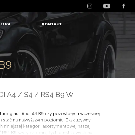
ŁUGI
KONTAKT
 B9
A4 / S4 / RS4 B9 W
tuning aut Audi A4 B9 czy pozostałych wcześniej
 stać na najwyższym poziomie. Ekskluzywny
iniejszej kategorii asortymentowej naszej
RS4 B9 szyty na miarę tych prestiżowych aut.