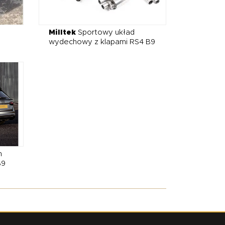
Milltek
Sportowy układ
wydechowy z klapami RS4 B9
n
B9