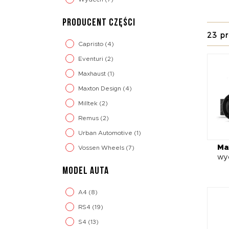
W zale
PRODUCENT CZĘŚCI
kateg
23 p
wyłąc
Capristo
(4)
B9 i p
Eventuri
(2)
QuickS
serde
Maxhaust
(1)
Maxton Design
(4)
Milltek
(2)
Remus
(2)
Urban Automotive
(1)
Ma
Vossen Wheels
(7)
wy
MODEL AUTA
A4
(8)
RS4
(19)
S4
(13)