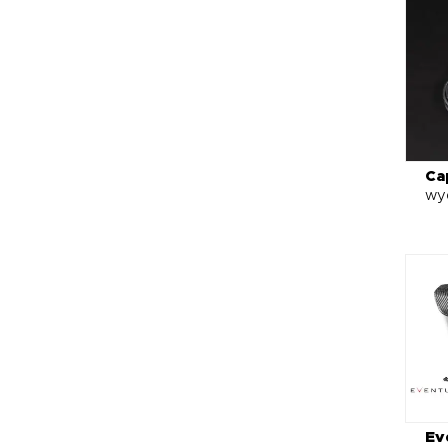
Ca
wy
Ev