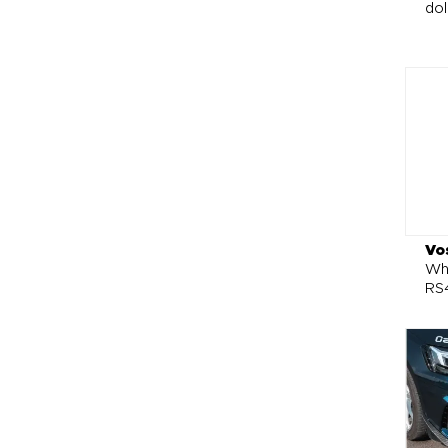
do
Vo
Whe
RS