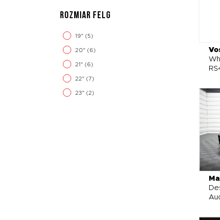
ROZMIAR FELG
19"
(5)
Vo
20"
(6)
Whe
21"
(6)
RS
22"
(7)
23"
(2)
Ma
De
Aud