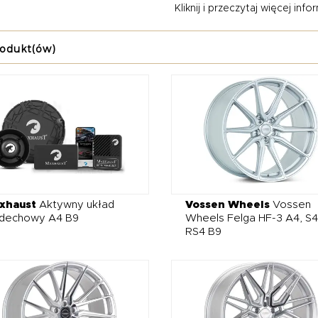
Kliknij i przeczytaj więcej inform
żności od Państwa potrzeb jesteśmy w stanie zaoferować części 
orii, obejmujących m.in. felgi, wydech oraz aerodynamikę. W ka
rodukt(ów)
znie sprawne, precyzyjnie wykonane i wytrzymałe podzespoły. Pr
ozostałych modeli bazuje na częściach dostarczanych przez firmy 
ilver, Maxhaust czy Capristo. Jeśli zatem zainteresował Państwa 
cznie zapraszamy do współpracy.
xhaust
Aktywny układ
Vossen Wheels
Vossen
dechowy A4 B9
Wheels Felga HF-3 A4, S4
RS4 B9