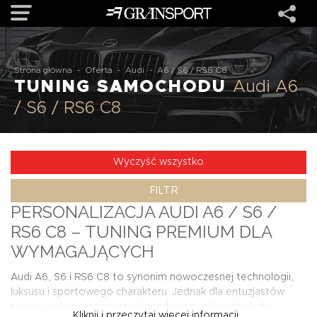
OFERTA
Strona główna
-
Oferta
-
Audi
-
A6 / S6 / RS6 C8
TUNING SAMOCHODU
Audi A6
/ S6 / RS6 C8
MARKI
REALIZACJE
Wyczyść wszystko
FILTR
O NAS
PERSONALIZACJA AUDI A6 / S6 /
RS6 C8 – TUNING PREMIUM DLA
USŁUGI
WYMAGAJĄCYCH
Audi A6, S6 i RS6 C8 to synonim nowoczesnej technologii,
KONTAKT
luksusu i sportowego charakteru. Jednak dla entuzjastów
tuningu seryjne parametry to jedynie punkt wyjścia do
Kliknij i przeczytaj więcej informacji...