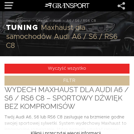
Strona główna
-
Oferta
-
Audi
-
A6 / S6 / RS6 C8
TUNING
Maxhaust dla
OFERTA
samochodów Audi A6 / S6 / RS6
C8
MARKI
REALIZACJE
Wyczyść wszystko
FILTR
O NAS
WYDECH MAXHAUST DLA AUDI A6 /
S6 / RS6 C8 – SPORTOWY DŹWIĘK
USŁUGI
BEZ KOMPROMISÓW
Twój Audi A6, S6 lub RS6 C8 zasługuje na brzmienie godne
KONTAKT
swojej sportowej sylwetki. System wydechowy Maxhaust to
innowacyjne rozwiązanie, które pozwala uzyskać rasowy
Kliknij i przeczytaj więcej informacji...