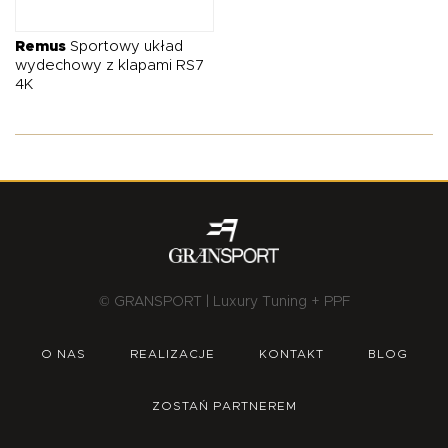
O NAS
OFERTA
BLOG
ZOSTAŃ PARTNEREM
Remus
Sportowy układ
wydechowy z klapami RS7
4K
© GRANSPORT | Luxury Tuning + PPF
O NAS
REALIZACJE
KONTAKT
BLOG
ZOSTAŃ PARTNEREM