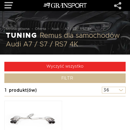
OFERTA
Strona główna
-
Oferta
-
Audi
-
A7 / S7 / RS7 4K
TUNING
Remus dla samochodów
Audi A7 / S7 / RS7 4K
MARKI
REALIZACJE
Wyczyść wszystko
FILTR
O NAS
1 produkt(ów)
USŁUGI
KONTAKT