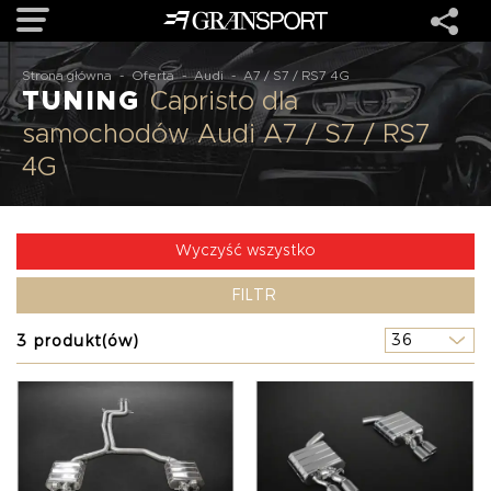
Strona główna
-
Oferta
-
Audi
-
A7 / S7 / RS7 4G
TUNING
Capristo dla
OFERTA
samochodów Audi A7 / S7 / RS7
4G
MARKI
REALIZACJE
Wyczyść wszystko
FILTR
O NAS
3 produkt(ów)
USŁUGI
KONTAKT