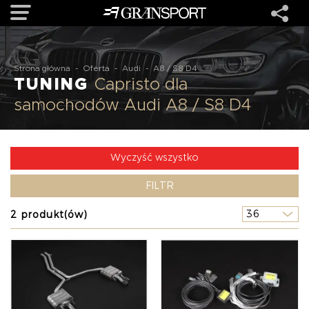
OFERTA
Strona główna
-
Oferta
-
Audi
-
A8 / S8 D4
TUNING
Capristo dla
samochodów Audi A8 / S8 D4
MARKI
REALIZACJE
Wyczyść wszystko
FILTR
O NAS
2 produkt(ów)
USŁUGI
KONTAKT