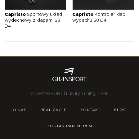
O NAS
OFERTA
BLOG
ZOSTAŃ PARTNEREM
Capristo
Sportowy układ
Capristo
Kontroler klap
wydechowy z klapami S8
wydechu S8 D4
D4
© GRANSPORT | Luxury Tuning + PPF
O NAS
REALIZACJE
KONTAKT
BLOG
ZOSTAŃ PARTNEREM