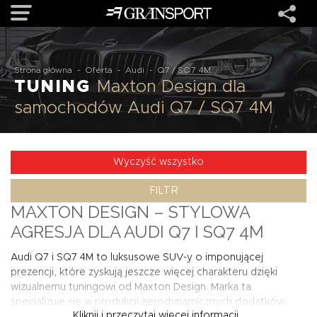
OFERTA
Strona główna
-
Oferta
-
Audi
-
Q7 / SQ7 4M
TUNING
Maxton Design dla
samochodów Audi Q7 / SQ7 4M
MARKI
REALIZACJE
Wyczyść wszystko
FILTR
O NAS
MAXTON DESIGN – STYLOWA
AGRESJA DLA AUDI Q7 I SQ7 4M
USŁUGI
Audi Q7 i SQ7 4M to luksusowe SUV-y o imponującej
prezencji, które zyskują jeszcze więcej charakteru dzięki
KONTAKT
wizualnemu tuningowi od Maxton Design. Marka ta
specjalizuje się w produkcji aerodynamicznych dodatków,
Kliknij i przeczytaj więcej informacji...