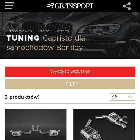
OFERTA
Strona główna
-
Oferta
-
Bentley
TUNING
Capristo dla
samochodów Bentley
MARKI
REALIZACJE
Wyczyść wszystko
FILTR
O NAS
3 produkt(ów)
USŁUGI
KONTAKT