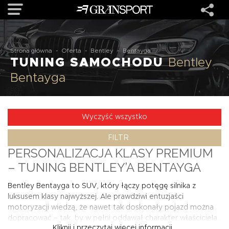
OFERTA
Strona główna
-
Oferta
-
Bentley
-
Bentayga
TUNING SAMOCHODU
Bentley
Bentayga
MARKI
REALIZACJE
Wyczyść wszystko
FILTR
O NAS
PERSONALIZACJA KLASY PREMIUM
– TUNING BENTLEY’A BENTAYGA
USŁUGI
Bentley Bentayga to SUV, który łączy potęgę silnika z
luksusem klasy najwyższej. Ale prawdziwi entuzjaści
KONTAKT
motoryzacji wiedzą, że nawet tak doskonały pojazd można
dopracować – tak, by w pełni oddawał charakter właściciela.
Kliknij i przeczytaj więcej informacji...