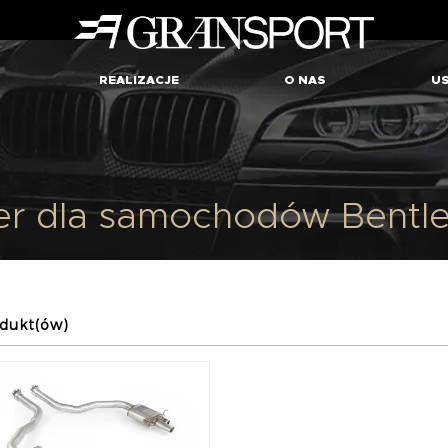
REALIZACJE
O NAS
US
ver dla samochodów Bentle
dukt(ów)