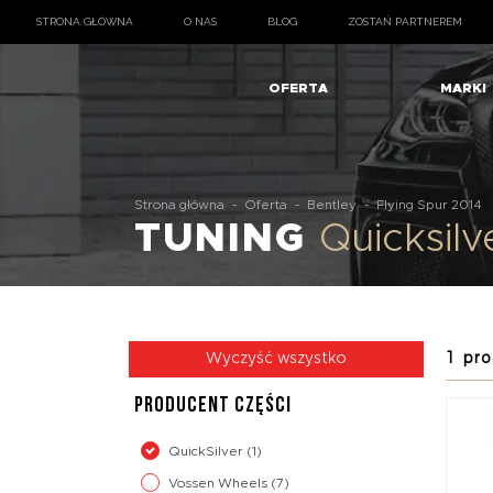
STRONA GŁÓWNA
O NAS
BLOG
ZOSTAŃ PARTNEREM
OFERTA
MARKI
Strona główna
-
Oferta
-
Bentley
-
Flying Spur 2014
TUNING
Quicksil
1 pro
Wyczyść wszystko
PRODUCENT CZĘŚCI
QuickSilver
(1)
Vossen Wheels
(7)