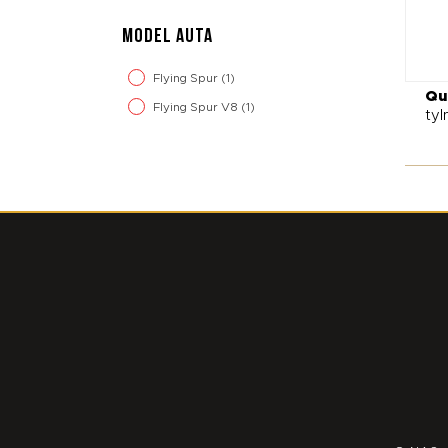
MODEL AUTA
Flying Spur
(1)
Qu
Flying Spur V8
(1)
tyl