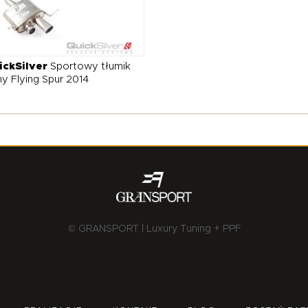
ickSilver
Sportowy tłumik
ny Flying Spur 2014
© GRANSPORT | Luxury Tuning + PPF