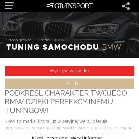
OFERTA
Strona główna
-
Oferta
-
BMW
TUNING SAMOCHODU
BMW
MARKI
REALIZACJE
Wyczyść wszystko
FILTR
O NAS
PODKREŚL CHARAKTER TWOJEGO
BMW DZIĘKI PERFEKCYJNEMU
USŁUGI
TUNINGOWI
BMW to marka, która już w seryjnej wersji oferuje
KONTAKT
niepowtarzalne połączenie sportowego charakteru, elegancji
i nowoczesnych technologii. Dla prawdziwych pasjonatów
Kliknij i przeczytaj więcej informacji...