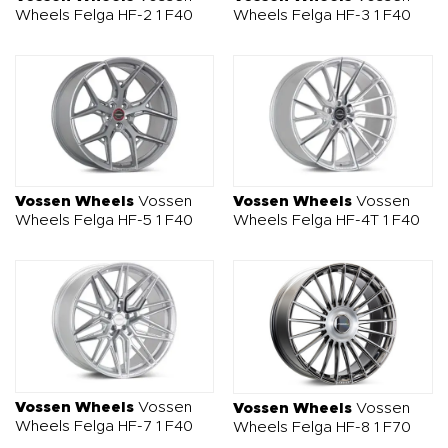
wszystko, czego potrzebujesz, by Twoje auto stało się
Wheels Felga HF-2 1 F40
Wheels Felga HF-3 1 F40
unikatowe. Tuning to styl życia – pokaż, że Twój samochód
to coś więcej niż tylko środek transportu.
Vossen Wheels
Vossen
Vossen Wheels
Vossen
Wheels Felga HF-5 1 F40
Wheels Felga HF-4T 1 F40
Vossen Wheels
Vossen
Vossen Wheels
Vossen
Wheels Felga HF-7 1 F40
Wheels Felga HF-8 1 F70