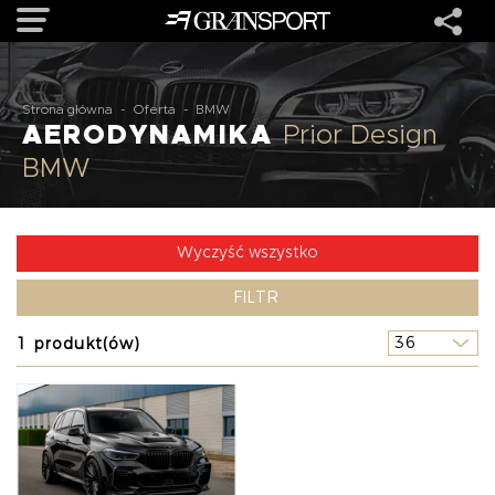
OFERTA
Strona główna
-
Oferta
-
BMW
AERODYNAMIKA
Prior Design
BMW
MARKI
REALIZACJE
Wyczyść wszystko
FILTR
O NAS
1 produkt(ów)
USŁUGI
KONTAKT