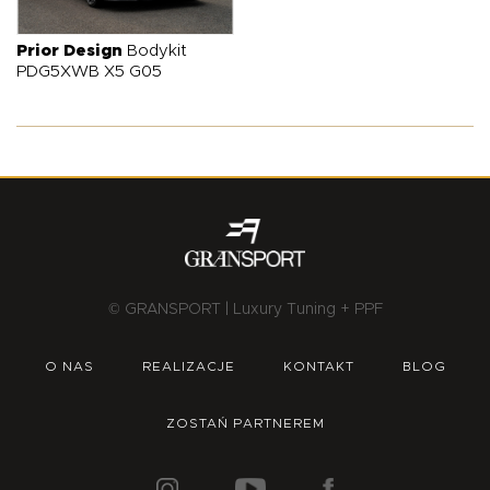
O NAS
OFERTA
BLOG
ZOSTAŃ PARTNEREM
Prior Design
Bodykit
PDG5XWB X5 G05
© GRANSPORT | Luxury Tuning + PPF
O NAS
REALIZACJE
KONTAKT
BLOG
ZOSTAŃ PARTNEREM