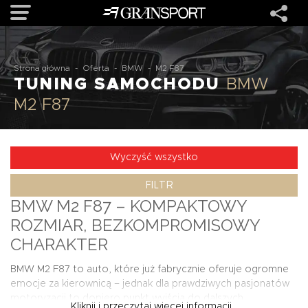
OFERTA
Strona główna
-
Oferta
-
BMW
-
M2 F87
TUNING SAMOCHODU
BMW
M2 F87
MARKI
REALIZACJE
Wyczyść wszystko
FILTR
O NAS
BMW M2 F87 – KOMPAKTOWY
ROZMIAR, BEZKOMPROMISOWY
USŁUGI
CHARAKTER
BMW M2 F87 to auto, które już fabrycznie oferuje ogromne
KONTAKT
emocje za kierownicą – jednak dla prawdziwych pasjonatów
motoryzacji to dopiero punkt wyjścia do dalszych
Kliknij i przeczytaj więcej informacji...