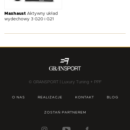
O NAS
OFERTA
BLOG
ZOSTAŃ PARTNEREM
Maxhaust
Aktywny układ
wydechowy 3 G20 i G21
© GRANSPORT | Luxury Tuning + PPF
O NAS
REALIZACJE
KONTAKT
BLOG
ZOSTAŃ PARTNEREM