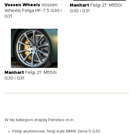
Vossen Wheels
Vossen
Manhart
Felgi 21" M550i
Wheels Felga HF-7 5 G30 i
G30 i G31
G31
Manhart
Felgi 21" M550i
G30 i G31
W tej kategorii znajdą Państwo m.in.:
Felgi aluminiowe, felgi kute BMW Seria 5 G30