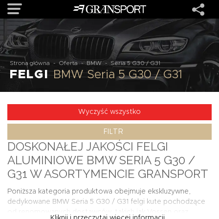
OFERTA
Strona główna
-
Oferta
-
BMW
-
Seria 5 G30 / G31
FELGI
BMW Seria 5 G30 / G31
MARKI
REALIZACJE
Wyczyść wszystko
FILTR
O NAS
DOSKONAŁEJ JAKOŚCI FELGI
ALUMINIOWE BMW SERIA 5 G30 /
USŁUGI
G31 W ASORTYMENCIE GRANSPORT
Poniższa kategoria produktowa obejmuje ekskluzywne,
KONTAKT
dedykowane BMW Seria 5 G30 / G31 felgi kute pochodzące
od renomowanych dostawców, takich jak Vossen oraz
Kliknij i przeczytaj więcej informacji...