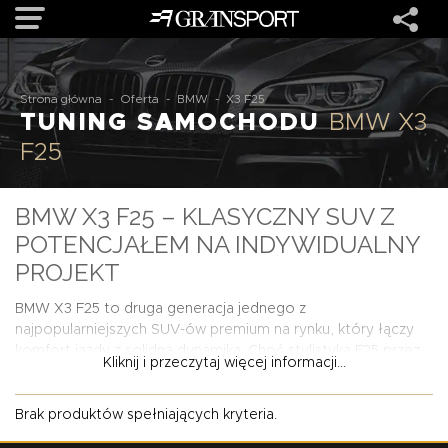
OFERTA
Strona główna
-
Oferta
-
BMW
-
X3 F25
TUNING SAMOCHODU
BMW X3
F25
MARKI
BMW X3 F25 – KLASYCZNY SUV Z
REALIZACJE
POTENCJAŁEM NA INDYWIDUALNY
PROJEKT
O NAS
BMW X3 F25 to druga generacja jednego z
najpopularniejszych SUV-ów premium na rynku, który łączy
USŁUGI
komfort jazdy z solidną dynamiką. Choć stylistyka F25 przez
Kliknij i przeczytaj więcej informacji...
lata dobrze się starzeje, to odpowiedni tuning potrafi tchnąć
w ten model nowe życie i nadać mu nowoczesny, bardziej
KONTAKT
agresywny charakter. W GranSport oferujemy szeroki wybór
Brak produktów spełniających kryteria.
modyfikacji do X3 F25 – od
pakietów aerodynamicznych
,