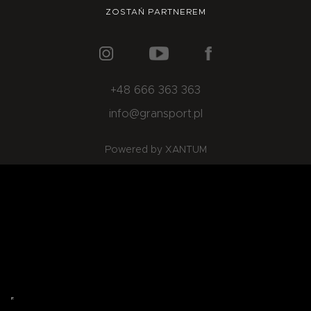
O NAS
OFERTA
BLOG
ZOSTAŃ PARTNEREM
ZOSTAŃ PARTNEREM
+48 666 363 363
info@gransport.pl
Powered by XANTUM