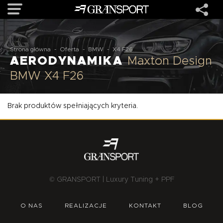
OFERTA
Strona główna
-
Oferta
-
BMW
-
X4 F26
AERODYNAMIKA
Maxton Design
BMW X4 F26
MARKI
Brak produktów spełniających kryteria.
REALIZACJE
O NAS
USŁUGI
© GRANSPORT | Luxury Tuning + PPF
KONTAKT
O NAS
REALIZACJE
KONTAKT
BLOG