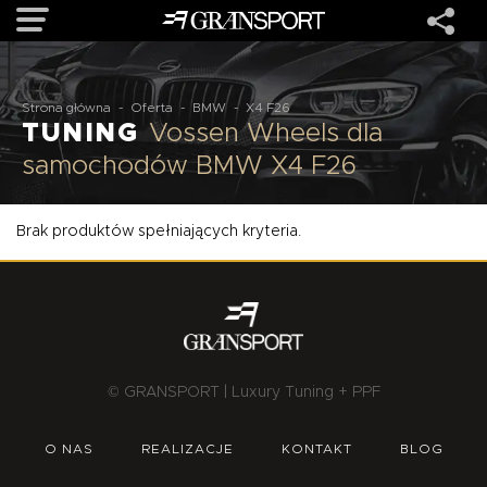
OFERTA
Strona główna
-
Oferta
-
BMW
-
X4 F26
TUNING
Vossen Wheels dla
samochodów BMW X4 F26
MARKI
Brak produktów spełniających kryteria.
REALIZACJE
O NAS
USŁUGI
© GRANSPORT | Luxury Tuning + PPF
KONTAKT
O NAS
REALIZACJE
KONTAKT
BLOG