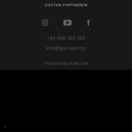
O NAS
OFERTA
BLOG
ZOSTAŃ PARTNEREM
ZOSTAŃ PARTNEREM
+48 666 363 363
info@gransport.pl
Powered by XANTUM