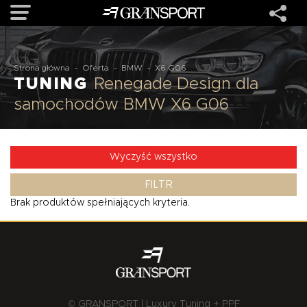
OFERTA
Strona główna
-
Oferta
-
BMW
-
X6 G06
TUNING
Renegade Design dla
samochodów BMW X6 G06
MARKI
REALIZACJE
Wyczyść wszystko
FILTR
O NAS
Brak produktów spełniających kryteria.
USŁUGI
KONTAKT
© GRANSPORT | Luxury Tuning + PPF