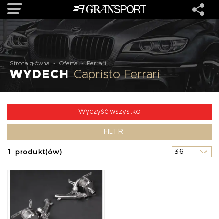
OFERTA
Strona główna
-
Oferta
-
Ferrari
WYDECH
Capristo Ferrari
MARKI
REALIZACJE
Wyczyść wszystko
FILTR
O NAS
1 produkt(ów)
USŁUGI
KONTAKT