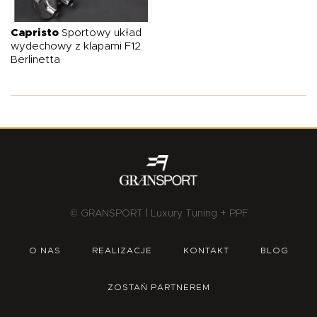
O NAS
OFERTA
BLOG
ZOSTAŃ PARTNEREM
Capristo
Sportowy układ
wydechowy z klapami F12
Berlinetta
© GRANSPORT | Luxury Tuning + PPF
O NAS
REALIZACJE
KONTAKT
BLOG
ZOSTAŃ PARTNEREM