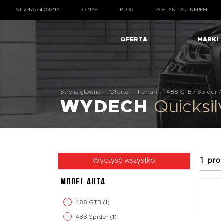
STRONA GŁÓWNA
O NAS
BLOG
ZOSTAŃ PARTNEREM
OFERTA
MARKI
Strona główna
-
Oferta
-
Ferrari
-
488 GTB / Spider /
WYDECH
Quicksil
1 pro
Wyczyść wszystko
MODEL AUTA
488 GTB
(1)
488 Spider
(1)