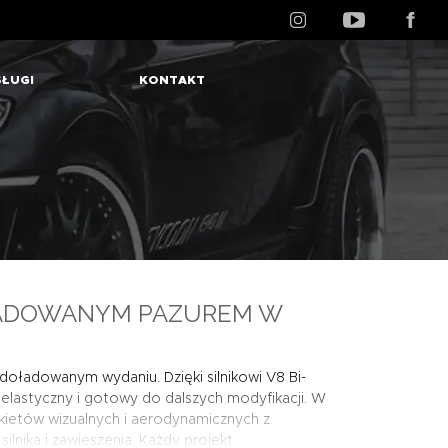
ŁUGI
KONTAKT
OŁADOWANYM PAZUREM W
odoładowanym wydaniu. Dzięki silnikowi V8 Bi-
 elastyczny i gotowy do dalszych modyfikacji. W
kietów wizualnych i aerodynamicznych
z
silnika i
zawieszenia
. Każdy projekt