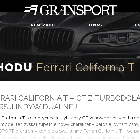
REALIZACJE
O NAS
US
CHODU
Ferrari California T
RARI CALIFORNIA T – GT Z TURBOD
SJI INDYWIDUALNEJ
i California T to kontynuacja stylu klasy GT w nowoczesnym, turb
model ten zyskał zupełnie nowy charakter – bardziej dynamiczny,
PORT oferujemy kompleksowy tuning Ferrari California T – od
pa
nu, przez
sportowe układy wydechowe
,
kute felgi
, aż po strojenie 