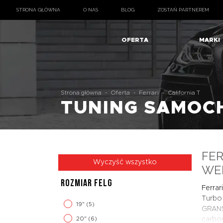
STRONA GŁÓWNA
O NAS
BLOG
ZOSTAŃ PARTNEREM
OFERTA
MARKI
Strona główna
-
Oferta
-
Ferrari
-
California T
TUNING SAMO
FER
Wyczyść wszystko
WER
ROZMIAR FELG
Ferrar
Turbo 
19"
(5)
GRANS
20"
(6)
carbo