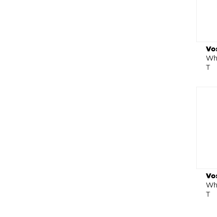
Vo
Whe
T
Vo
Whe
T