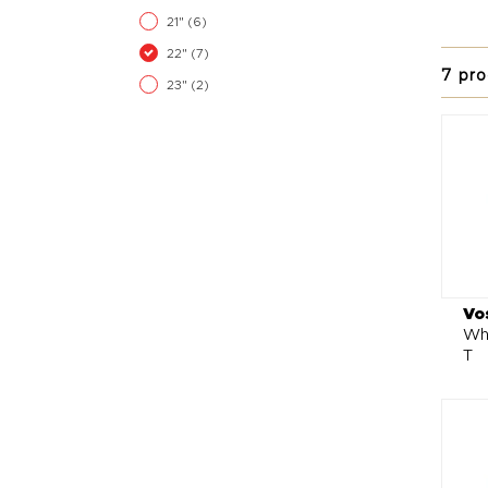
przygo
21"
(6)
elegan
22"
(7)
7 pro
W ofer
23"
(2)
wizual
zawies
Kline
moc n
dopra
Vo
Whe
T