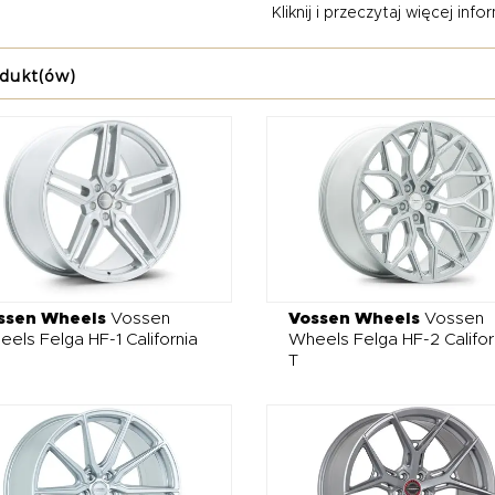
Kliknij i przeczytaj więcej inform
towujemy indywidualnie, z myślą o podkreśleniu stylu właściciela 
cją a agresją.
dukt(ów)
cie znajdują się m.in. carbonowe dokładki zderzaków, splittery, dyf
nie usportawiają nadwozie, ale też poprawiają jego proporcje. Ku
zenia gwarantują lepsze prowadzenie i mocniejszy efekt wizualny
 – pozwala wydobyć czysty, głęboki dźwięk turbodoładowanego V8
awet o 60–80 KM. Ferrari California T po tuningu w GRANSPORT t
cowane w każdym detalu.
ssen Wheels
Vossen
Vossen Wheels
Vossen
els Felga HF-1 California
Wheels Felga HF-2 Califor
T