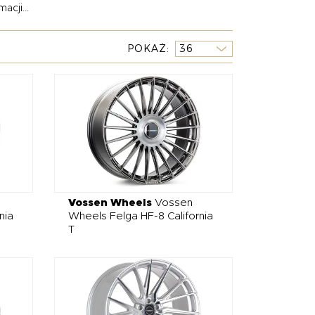
acji...
i osiągnięciu idealnej równowagi między
POKAŻ
uzory i spoilery od Novitec, które nie tylko
te felgi w rozmiarach 20"–21" oraz regulowane
. Sportowy wydech – szczególnie od Capristo lub
, a indywidualny program ECU tuning podnosi
o luksusowe GT z charakterem superauta –
Vossen Wheels
Vossen
nia
Wheels Felga HF-8 California
T