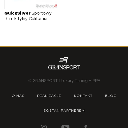
O NAS
OFERTA
BLOG
ZOSTAŃ PARTNEREM
QuickSilver
Sportowy
tłumik tylny California
© GRANSPORT | Luxury Tuning + PPF
O NAS
REALIZACJE
KONTAKT
BLOG
ZOSTAŃ PARTNEREM