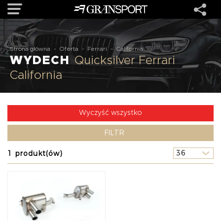
OFERTA
Strona główna
-
Oferta
-
Ferrari
-
California
WYDECH
Quicksilver Ferrari
California
MARKI
REALIZACJE
Wyczyść wszystko
FILTR
O NAS
1 produkt(ów)
USŁUGI
KONTAKT