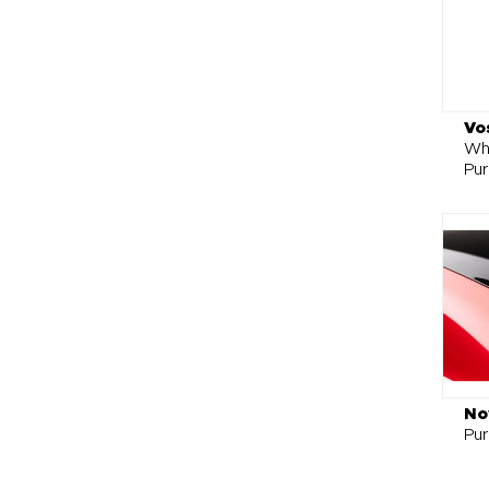
Vo
Wh
Pu
No
Pu