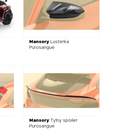
Mansory
Lusterka
Purosangue
y
Mansory
Tylny spoiler
Purosangue