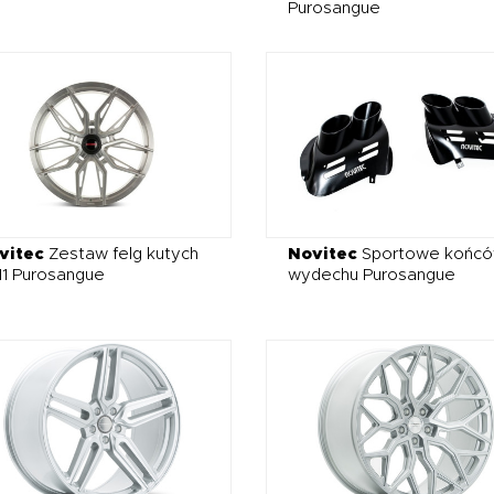
Purosangue
vitec
Zestaw felg kutych
Novitec
Sportowe końcó
11 Purosangue
wydechu Purosangue