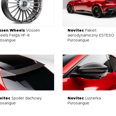
ssen Wheels
Vossen
Novitec
Pakiet
eels Felga HF-8
aerodynamiczny ESTESO
rosangue
Purosangue
vitec
Spoiler dachowy
Novitec
Lusterka
rosangue
Purosangue