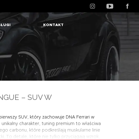
ŁUGI
KONTAKT
NGUE – SUV W
 pierwszy SUV, który zachowuje DNA Ferrari w
 unikalny charakter, tuning premium to właściwa
go carbonu, które podkreślają muskularne linie
i. To detale, które nie tylko przyciągają wzrok,