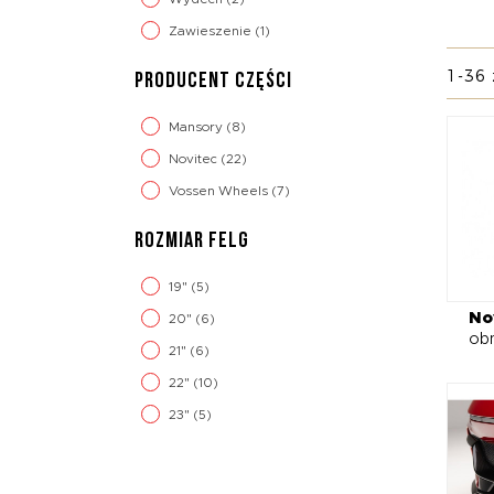
ale ró
Zawieszenie
(1)
którzy
1-36 
PRODUCENT CZĘŚCI
Na sz
pod k
Mansory
(8)
aktyw
V12, a
Novitec
(22)
system
Vossen Wheels
(7)
ekskl
rozwią
ROZMIAR FELG
19"
(5)
No
20"
(6)
ob
21"
(6)
22"
(10)
23"
(5)