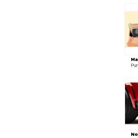
Ma
Pu
No