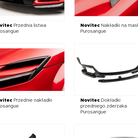
vitec
Przednia listwa
Novitec
Nakładki na mas
rosangue
Purosangue
vitec
Przednie nakładki
Novitec
Dokładki
rosangue
przedniego zderzaka
Purosangue