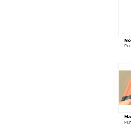
No
Pu
Ma
Pu