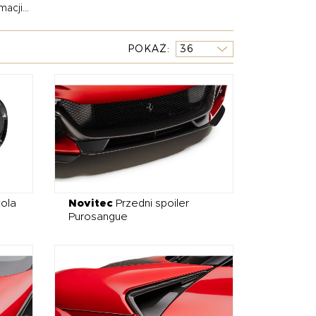
acji...
odem. Tuning wizualny to propozycja dla tych,
skrojonego na własnych zasadach.
POKAŻ
stępne w wariantach indywidualnie dobieranych
j bezkompromisowego efektu można dobrać
Novitec – który wyzwala pełne brzmienie silnika
ć uzupełniona sportowym
zawieszeniem
lub
ri Purosangue po tuningu staje się nie tylko
 W GRANSPORT oferujemy tylko topowe
ola
Novitec
Przedni spoiler
Purosangue