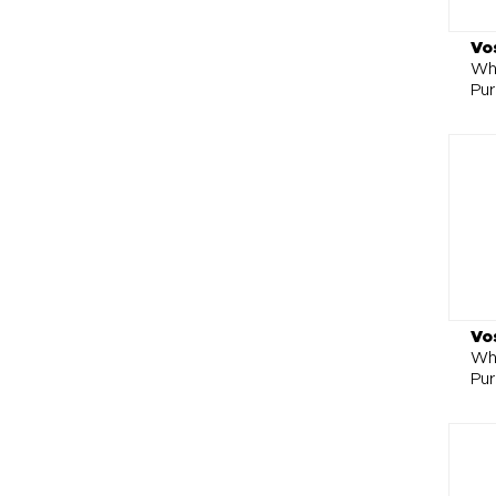
Vo
Whe
Pu
Vo
Wh
Pu