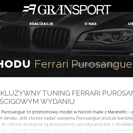
REALIZACJE
O NAS
US
CHODU
Ferrari Purosangue
SKLUZYWNY TUNING FERRARI PUROSA
ŚCIGOWYM WYDANIU
i Purosangue to przełomowy model w historii marki z Maranello –
 detalu. Jeśli chcesz nadać swojemu Purosangue jeszcze bardziej
 W ofercie dostępne są komponenty aerodynamiczne z ultralekkie
ia – dokładki zderzaków, dyfuzory, progi, spoilery i agresywne lotk