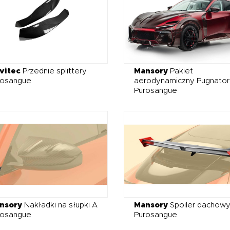
vitec
Przednie splittery
Mansory
Pakiet
rosangue
aerodynamiczny Pugnator
Purosangue
nsory
Nakładki na słupki A
Mansory
Spoiler dachow
rosangue
Purosangue