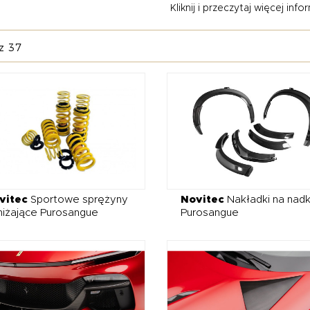
Kliknij i przeczytaj więcej inform
wnież sprawiają, że auto prezentuje się jak SUV z torowym rodow
 oczekują czegoś więcej niż fabryczny luksus – chcą samochodu 
z 37
czególną uwagę zasługują także
kute felgi
o dużych średnicach, do
olor nadwozia lub wykończenia carbonowe. Dla jeszcze bardzie
ny układ wydechowy z klapami
– od takich marek jak Capristo czy 
 przy tym oferuje możliwość regulacji dźwięku. Całość może by
em lift-up dla większej funkcjonalności w codziennej jeździe. Ferra
uzywnym SUV-em, ale manifestem stylu, mocy i indywidualizmu.
zania – dla klientów, którzy nie godzą się na kompromisy.
vitec
Sportowe sprężyny
Novitec
Nakładki na nadk
niżające Purosangue
Purosangue