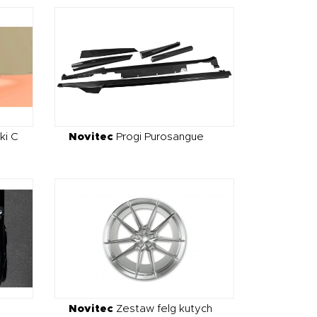
ki C
Novitec
Progi Purosangue
Novitec
Zestaw felg kutych