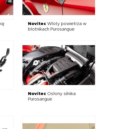
kę
Novitec
Wloty powietrza w
błotnikach Purosangue
Novitec
Osłony silnika
Purosangue