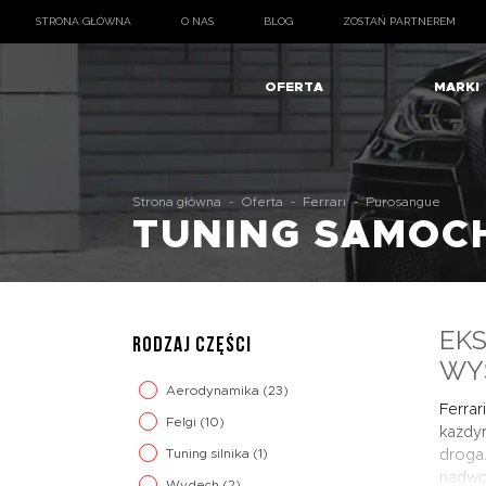
STRONA GŁÓWNA
O NAS
BLOG
ZOSTAŃ PARTNEREM
OFERTA
MARKI
Strona główna
-
Oferta
-
Ferrari
-
Purosangue
TUNING SAMO
EK
RODZAJ CZĘŚCI
WY
Aerodynamika
(23)
Ferrar
Felgi
(10)
każdym
Tuning silnika
(1)
droga.
nadwoz
Wydech
(2)