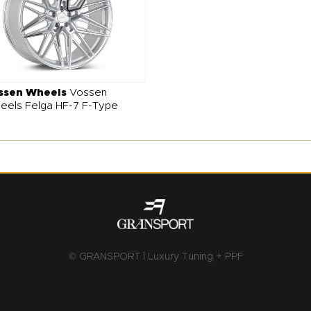
ssen Wheels
Vossen
eels Felga HF-7 F-Type
© GRANSPORT | Luxury Tuning + PPF