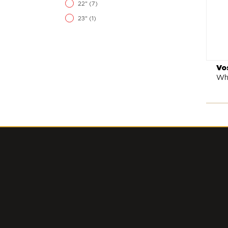
22"
(7)
23"
(1)
Vo
Wh