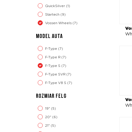
QuickSilver
(1)
Startech
(9)
Vossen Wheels
(7)
Vo
Wh
MODEL AUTA
F-Type
(7)
F-Type R
(7)
F-Type S
(7)
F-Type SVR
(7)
F-Type V8 S
(7)
ROZMIAR FELG
Vo
Wh
19"
(5)
20"
(6)
21"
(5)