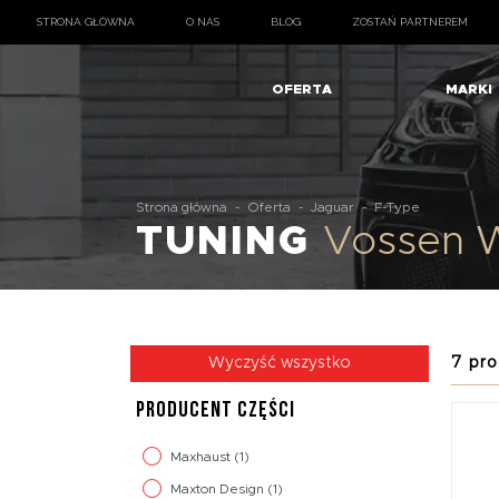
STRONA GŁÓWNA
O NAS
BLOG
ZOSTAŃ PARTNEREM
OFERTA
MARKI
Strona główna
-
Oferta
-
Jaguar
-
F-Type
TUNING
Vossen 
7 pro
Wyczyść wszystko
PRODUCENT CZĘŚCI
Maxhaust
(1)
Maxton Design
(1)