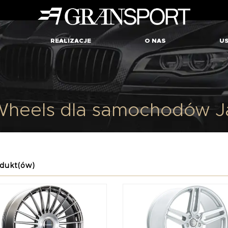
REALIZACJE
O NAS
US
Wheels dla samochodów J
dukt(ów)