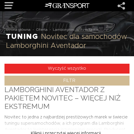
OFERTA
Strona główna
-
Oferta
-
Lamborghini
-
Aventador
TUNING
Novitec dla samochodów
Lamborghini Aventador
MARKI
REALIZACJE
Wyczyść wszystko
FILTR
O NAS
LAMBORGHINI AVENTADOR Z
PAKIETEM NOVITEC – WIĘCEJ NIŻ
USŁUGI
EKSTREMUM
Novitec to jedna z najbardziej prestiżowych marek w świecie
KONTAKT
tuningu supersamochodów, a ich program dla Lamborghini
Aventador to kwintesencja inżynieryjnej precyzji. Producent
Kliknij i przeczytaj więcej informacji...