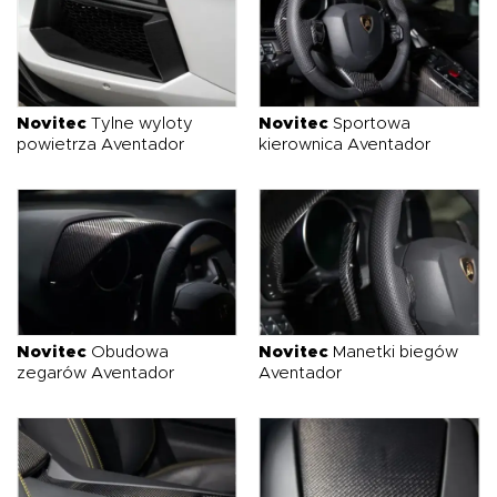
Novitec
Tylne wyloty
Novitec
Sportowa
powietrza Aventador
kierownica Aventador
Novitec
Obudowa
Novitec
Manetki biegów
zegarów Aventador
Aventador