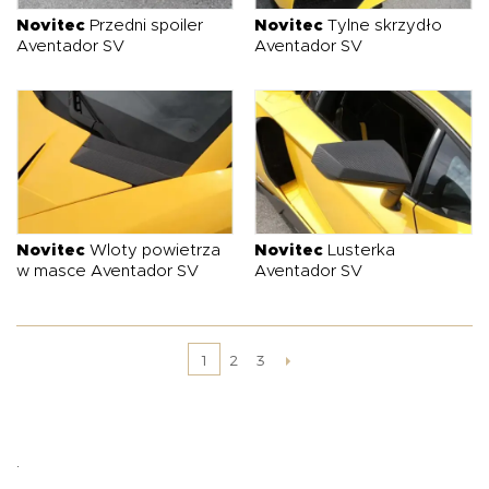
Novitec
Przedni spoiler
Novitec
Tylne skrzydło
Aventador SV
Aventador SV
Novitec
Wloty powietrza
Novitec
Lusterka
w masce Aventador SV
Aventador SV
2
3
1
.