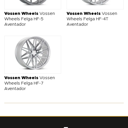
Vossen Wheels
Vossen
Vossen Wheels
Vossen
Wheels Felga HF-5
Wheels Felga HF-4T
Aventador
Aventador
Vossen Wheels
Vossen
Wheels Felga HF-7
Aventador