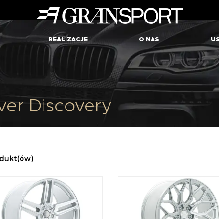
REALIZACJE
O NAS
US
ver Discovery
dukt(ów)