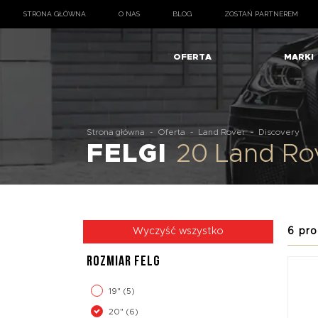
STRONA GŁÓWNA
O NAS
BLOG
ZOSTAŃ PARTNEREM
OFERTA
MARKI
Strona główna
-
Oferta
-
Land Rover
-
Discovery
FELGI
20 Land Ro
6 pro
Wyczyść wszystko
ROZMIAR FELG
19"
(5)
20"
(6)