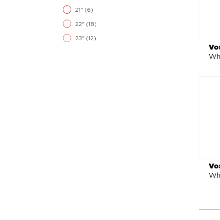
21"
(6)
22"
(18)
23"
(12)
Vo
Whe
Vo
Wh