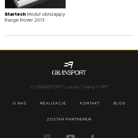
O NAS
OFERTA
BLOG
ZOSTAŃ PARTNEREM
Startech
Moduł obniżający
Range Rover 2013
© GRANSPORT | Luxury Tuning + PPF
O NAS
REALIZACJE
KONTAKT
BLOG
ZOSTAŃ PARTNEREM