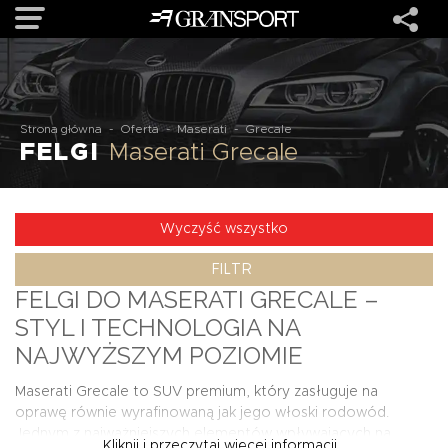
OFERTA
Strona główna
-
Oferta
-
Maserati
-
Grecale
FELGI
Maserati Grecale
MARKI
REALIZACJE
Wyczyść wszystko
FILTR
O NAS
FELGI DO MASERATI GRECALE –
STYL I TECHNOLOGIA NA
USŁUGI
NAJWYŻSZYM POZIOMIE
Maserati Grecale to SUV premium, który zasługuje na
KONTAKT
oprawę równie wyrafinowaną jak jego włoski rodowód.
Jednym z najważniejszych elementów wpływających na
Kliknij i przeczytaj więcej informacji...