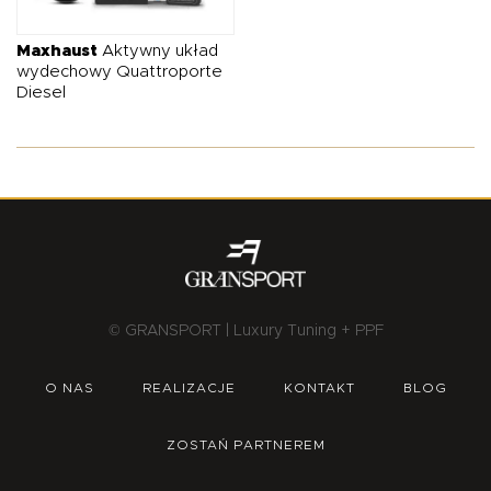
O NAS
OFERTA
BLOG
ZOSTAŃ PARTNEREM
Maxhaust
Aktywny układ
wydechowy Quattroporte
Diesel
© GRANSPORT | Luxury Tuning + PPF
O NAS
REALIZACJE
KONTAKT
BLOG
ZOSTAŃ PARTNEREM