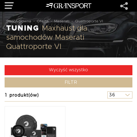
Strona główna
-
Oferta
-
Maserati
-
Quattroporte VI
TUNING
Maxhaust dla
OFERTA
samochodów Maserati
Quattroporte VI
MARKI
REALIZACJE
Wyczyść wszystko
FILTR
O NAS
1 produkt(ów)
USŁUGI
KONTAKT