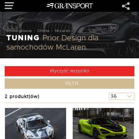
OFERTA
Strona główna
-
Oferta
-
McLaren
TUNING
Prior Design dla
samochodów McLaren
MARKI
REALIZACJE
Wyczyść wszystko
FILTR
O NAS
2 produkt(ów)
USŁUGI
KONTAKT