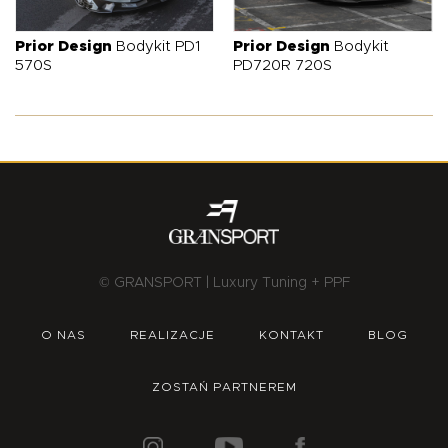
O NAS
OFERTA
BLOG
ZOSTAŃ PARTNEREM
Prior Design
Bodykit PD1
Prior Design
Bodykit
570S
PD720R 720S
© GRANSPORT | Luxury Tuning + PPF
O NAS
REALIZACJE
KONTAKT
BLOG
ZOSTAŃ PARTNEREM