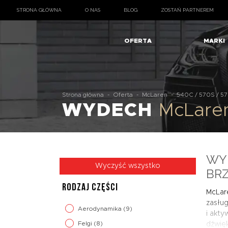
STRONA GŁÓWNA
O NAS
BLOG
ZOSTAŃ PARTNEREM
OFERTA
MARKI
Strona główna
-
Oferta
-
McLaren
-
540C / 570S / 5
WYDECH
McLare
WYD
Wyczyść wszystko
BRZ
RODZAJ CZĘŚCI
McLar
zasłu
Aerodynamika
(9)
i akt
Felgi
(8)
dźwięk