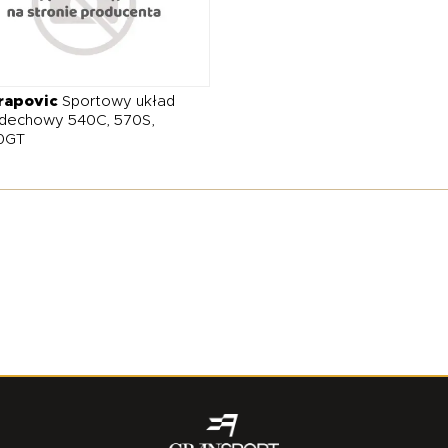
rapovic
Sportowy układ
dechowy 540C, 570S,
0GT