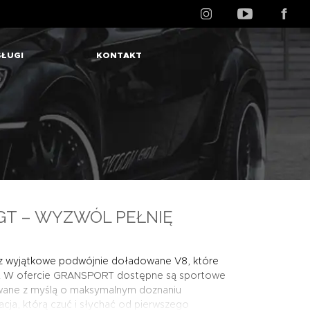
ŁUGI
KONTAKT
GT – WYZWÓL PEŁNIĘ
zez wyjątkowe podwójnie doładowane V8, które
u. W ofercie GRANSPORT dostępne są sportowe
ane z myślą o maksymalnym doznaniu
cja, którą czuć i słychać od pierwszego