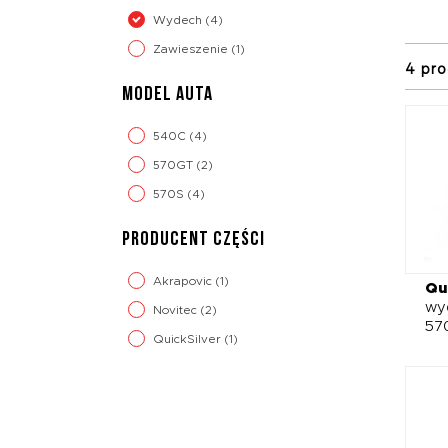
odpale
Wydech
(4)
Zawieszenie
(1)
Propo
4 pro
klapa
MODEL AUTA
czerni
McLare
540C
(4)
bezpo
przeje
570GT
(2)
570S
(4)
PRODUCENT CZĘŚCI
Akrapovic
(1)
Qu
wy
Novitec
(2)
57
QuickSilver
(1)