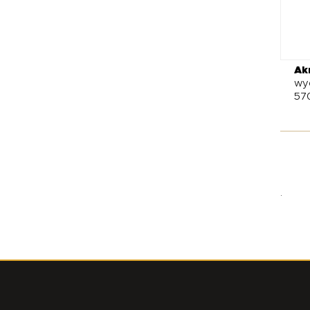
Ak
wy
57
.