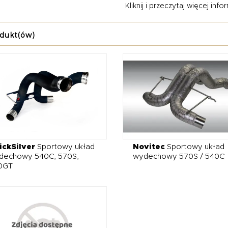
Kliknij i przeczytaj więcej inform
nia.
nujemy wydechy wykonane z wysokogatunkowej stali nierdzewnej 
dukt(ów)
mi, które pozwalają sterować głośnością w zależności od trybu 
, tytanie, polerze lub z dodatkiem carbonu – idealnie komponując
n 540C / 570S / 570GT nie tylko podnosi walory estetyczne i akus
średnią reakcję na gaz. To obowiązkowy wybór dla kierowców, k
chanego kilometra.
ickSilver
Sportowy układ
Novitec
Sportowy układ
dechowy 540C, 570S,
wydechowy 570S / 540C
0GT