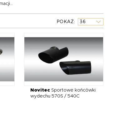
acji...
oraz tytanu, dostępne również w wersjach z
POKAŻ
jazdy. Końcówki wydechu mogą być wykończone w
 się z linią nadwozia. Sportowy wydech do
tyczne auta, ale też zapewnia bardziej
tórzy oczekują maksimum emocji z każdego
Novitec
Sportowe końcówki
wydechu 570S / 540C