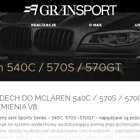
REALIZACJE
O NAS
US
70GT
n 540C / 570S / 570GT
ECH DO MCLAREN 540C / 570S / 570
MIENIA V8
eny serii Sports Series – 540C, 570S i 570GT – napędzane są pr
guje na system wydechowy wydobywający pełnię jego potencjał
ywne układy wydechowe dedykowane tym modelom – zaprojektow
owym, redukcji masy i wzroście emocji za kierownicą. To modyfika