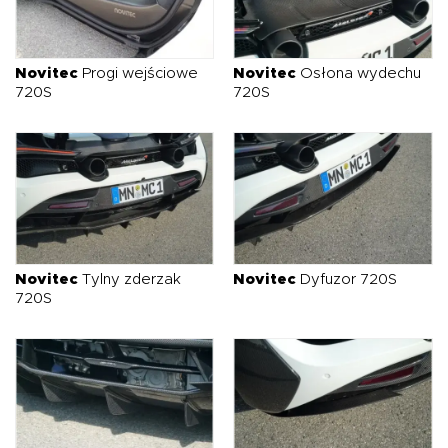
Novitec
Progi wejściowe
Novitec
Osłona wydechu
720S
720S
Novitec
Tylny zderzak
Novitec
Dyfuzor 720S
720S