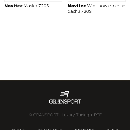
Novitec
Maska 720S
Novitec
Wlot powietrza na
dachu 720S
.
© GRANSPORT | Luxury Tuning + PPF