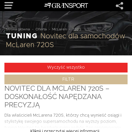
OFERTA
Strona główna
-
Oferta
-
McLaren
-
720S
TUNING
Novitec dla samochodów
McLaren 720S
MARKI
REALIZACJE
Wyczyść wszystko
FILTR
O NAS
NOVITEC DLA MCLAREN 720S –
DOSKONAŁOŚĆ NAPĘDZANA
USŁUGI
PRECYZJĄ
Dla właścicieli McLarena 720S, którzy chcą wynieść osiągi i
KONTAKT
stylistykę swojego supersamochodu na wyższy poziom,
tuning Novitec to bezdyskusyjny wybór. Ten renomowany
Kliknij i przeczytaj więcej informacji...