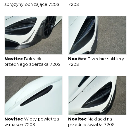
sprężyny obniżające 720S
720S
Novitec
Dokładki
Novitec
Przednie splittery
przedniego zderzaka 720S
720S
Novitec
Wloty powietrza
Novitec
Nakładki na
w masce 720S
przednie światła 720S