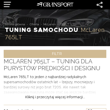
OFERTA
Strona główna
-
Oferta
-
McLaren
-
765LT
TUNING SAMOCHODU
McLaren
765LT
MARKI
FILTR
REALIZACJE
MCLAREN 765LT – TUNING DLA
PURYSTÓW PRĘDKOŚCI I DESIGNU
O NAS
McLaren 765LT to jeden z najbardziej radykalnych
supersamochodów ostatnich lat – lżejszy, mocniejszy i
USŁUGI
bardziej surowy niż jego brat 720S. Ale nawet tak
zaawansowana maszyna może stać się jeszcze bardziej
Kliknij i przeczytaj więcej informacji...
wyjątkowa. W ofercie GRANSPORT znajdziesz tuning, który
KONTAKT
wydobywa maksimum z tego limitowanego modelu –
zarówno pod względem estetyki, jak i osiągów. Proponujemy