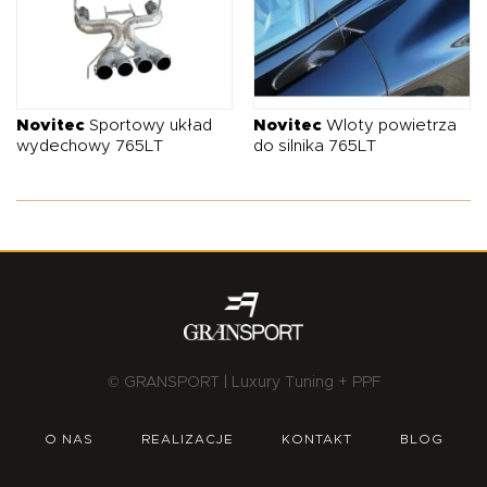
Novitec
Sportowy układ
Novitec
Wloty powietrza
wydechowy 765LT
do silnika 765LT
© GRANSPORT | Luxury Tuning + PPF
O NAS
REALIZACJE
KONTAKT
BLOG