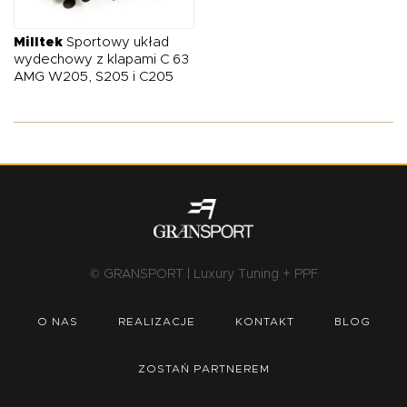
O NAS
OFERTA
BLOG
ZOSTAŃ PARTNEREM
Milltek
Sportowy układ
wydechowy z klapami C 63
AMG W205, S205 i C205
© GRANSPORT | Luxury Tuning + PPF
O NAS
REALIZACJE
KONTAKT
BLOG
ZOSTAŃ PARTNEREM