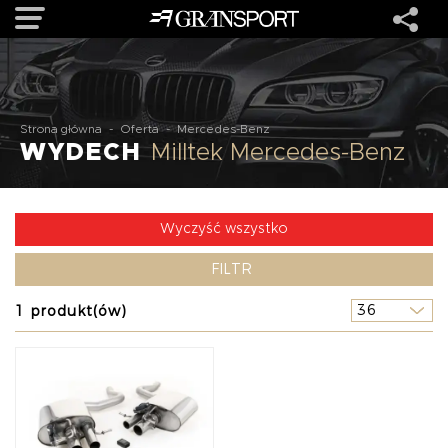
OFERTA
Strona główna
-
Oferta
-
Mercedes-Benz
WYDECH
Milltek Mercedes-Benz
MARKI
REALIZACJE
Wyczyść wszystko
FILTR
O NAS
1 produkt(ów)
USŁUGI
KONTAKT