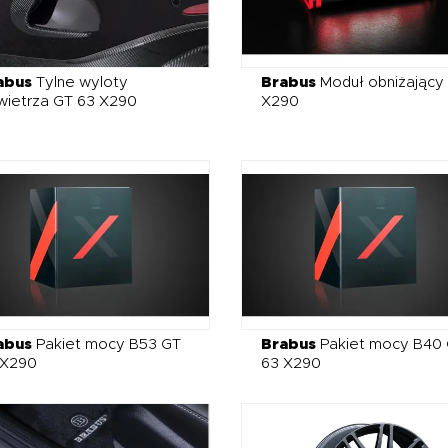
abus
Tylne wyloty
Brabus
Moduł obniżający
wietrza GT 63 X290
X290
abus
Pakiet mocy B53 GT
Brabus
Pakiet mocy B40
 X290
63 X290