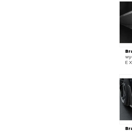
Br
wy
E 
Br