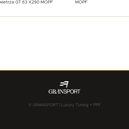
wietrza GT 63 X290 MOPF
MOPF
© GRANSPORT | Luxury Tuning + PPF