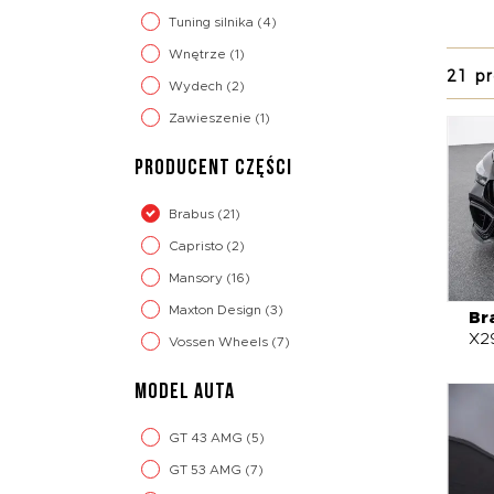
Jednoc
Tuning silnika
(4)
na co 
Wnętrze
(1)
21 p
W ofer
Wydech
(2)
spoile
Zawieszenie
(1)
Monobl
wnętrz
PRODUCENT CZĘŚCI
– to m
Jeśli 
Brabus
(21)
Capristo
(2)
Mansory
(16)
Maxton Design
(3)
Br
X2
Vossen Wheels
(7)
MODEL AUTA
GT 43 AMG
(5)
GT 53 AMG
(7)