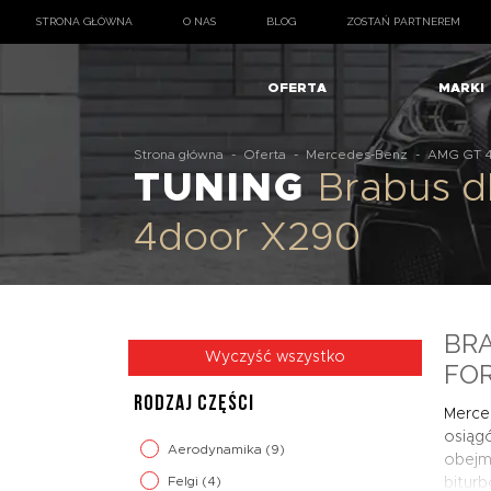
STRONA GŁÓWNA
O NAS
BLOG
ZOSTAŃ PARTNEREM
OFERTA
MARKI
Strona główna
-
Oferta
-
Mercedes-Benz
-
AMG GT 4
TUNING
Brabus 
4door X290
BRA
Wyczyść wszystko
FO
RODZAJ CZĘŚCI
Merce
osiągó
Aerodynamika
(9)
obejmu
Felgi
(4)
biturb