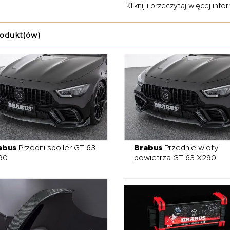
Kliknij i przeczytaj więcej inform
ześnie, dzięki zachowaniu pełnej integracji z elektroniką pojazd
dzień.
rodukt(ów)
cie Brabus znajdziesz również karbonowe pakiety aerodynamiczne,
ry i dyfuzory, które podkreślają muskularną linię nadwozia i zwięks
ock o średnicy 21” lub 22”, aktywny układ wydechowy z regulacj
a – od skóry Brabus Fine Leather po detale z carbonu i aluminium.
otoryzacyjne dzieło sztuki, stworzone z myślą o najbardziej wy
chcesz, by Twój samochód był absolutnie niepowtarzalny – wybier
abus
Przedni spoiler GT 63
Brabus
Przednie wloty
90
powietrza GT 63 X290