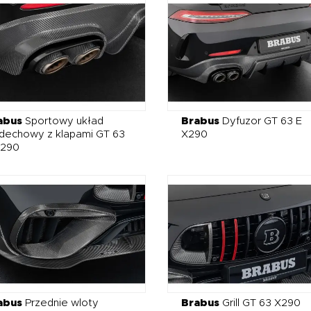
abus
Sportowy układ
Brabus
Dyfuzor GT 63 E
dechowy z klapami GT 63
X290
X290
abus
Przednie wloty
Brabus
Grill GT 63 X290