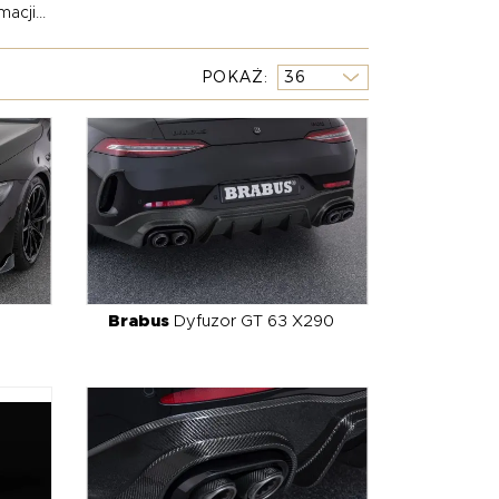
acji...
u, auto pozostaje komfortowe i w pełni użytkowe
POKAŻ
 w tym przednie splittery, dokładki zderzaków,
zają jego drapieżność. Dopełnieniem są kute felgi
ą dźwięku oraz indywidualne wykończenie
 Każdy projekt Brabusa to coś więcej niż tuning
magających właścicielach Mercedes-AMG GT X290.
z Brabus.
Brabus
Dyfuzor GT 63 X290