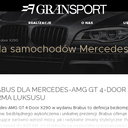
REALIZACJE
O NAS
US
door X290
dla samochodów Mercede
BUS DLA MERCEDES-AMG GT 4-DOOR 
RMA LUKSUSU
des-AMG GT 4-Door X290 w wydaniu Brabus to definicja bezkom
w, bezbłędnego wykończenia i unikalnej prezencji. Brabus oferu
jące zarówno wzrost mocy, jak i radykalne zmiany stylistyczne. 
o nawet do 900 KM, co przekłada się na brutalne przyspieszenia