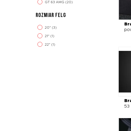
GT 63 AMG
(20)
ROZMIAR FELG
Br
20"
(3)
po
21"
(1)
22"
(1)
Br
53