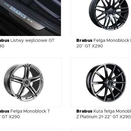
abus
Listwy wejściowe GT
Brabus
Felga Monoblock 
90
20" GT X290
abus
Felga Monoblock T
Brabus
Kuta felga Monob
" GT X290
Z Platinum 21-22" GT X290