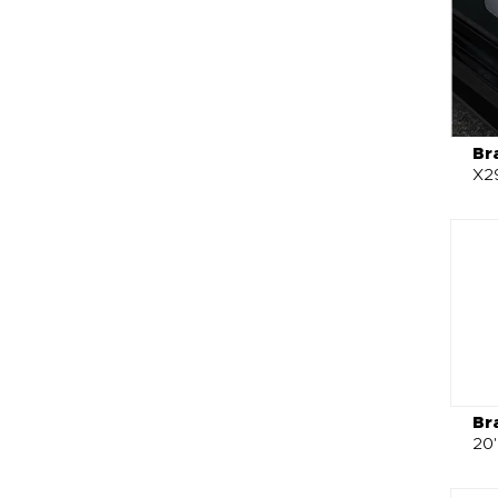
Br
X2
Br
20