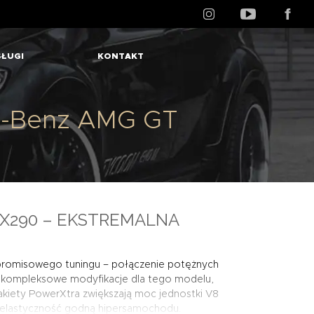
ŁUGI
KONTAKT
s-Benz AMG GT
X290 – EKSTREMALNA
promisowego tuningu – połączenie potężnych
je kompleksowe modyfikacje dla tego modelu,
Pakiety PowerXtra zwiększają moc jednostki V8
 i elastyczność godną hipersamochodu.