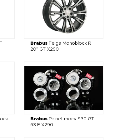
F
Brabus
Felga Monoblock R
20" GT X290
lock
Brabus
Pakiet mocy 930 GT
63 E X290