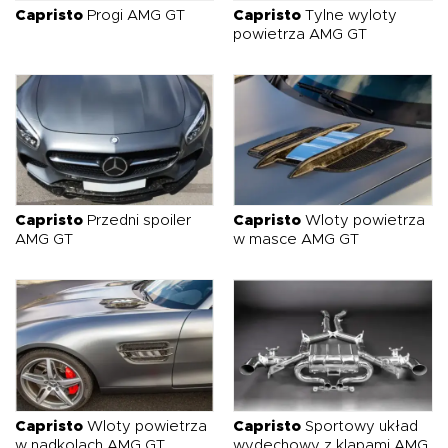
Capristo
Progi AMG GT
Capristo
Tylne wyloty
powietrza AMG GT
Capristo
Przedni spoiler
Capristo
Wloty powietrza
AMG GT
w masce AMG GT
Capristo
Wloty powietrza
Capristo
Sportowy układ
w nadkolach AMG GT
wydechowy z klapami AMG