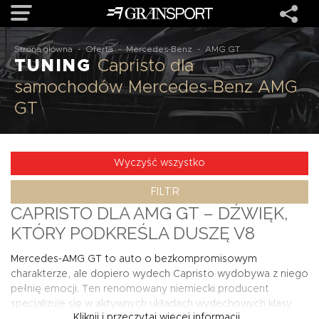
Strona główna
-
Oferta
-
Mercedes-Benz
-
AMG GT
TUNING
Capristo dla
OFERTA
samochodów Mercedes-Benz AMG
GT
MARKI
REALIZACJE
Wyczyść wszystko
FILTR
O NAS
CAPRISTO DLA AMG GT – DŹWIĘK,
KTÓRY PODKREŚLA DUSZĘ V8
USŁUGI
Mercedes-AMG GT to auto o bezkompromisowym
charakterze, ale dopiero wydech Capristo wydobywa z niego
KONTAKT
pełnię emocji. Ten renomowany niemiecki producent
specjalizuje się w aktywnych układach wydechowych klasy
Kliknij i przeczytaj więcej informacji...