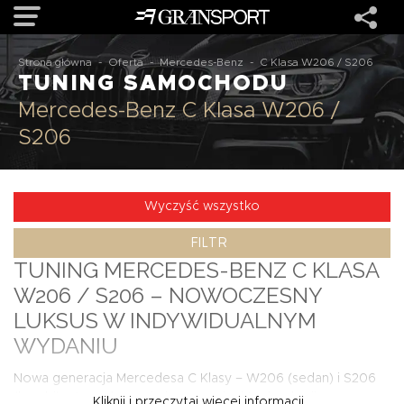
Strona główna
-
Oferta
-
Mercedes-Benz
-
C Klasa W206 / S206
TUNING SAMOCHODU
OFERTA
Mercedes-Benz C Klasa W206 /
S206
MARKI
REALIZACJE
Wyczyść wszystko
FILTR
O NAS
TUNING MERCEDES-BENZ C KLASA
W206 / S206 – NOWOCZESNY
USŁUGI
LUKSUS W INDYWIDUALNYM
WYDANIU
KONTAKT
Nowa generacja Mercedesa C Klasy – W206 (sedan) i S206
(kombi) – to połączenie innowacyjnej technologii,
Kliknij i przeczytaj więcej informacji...