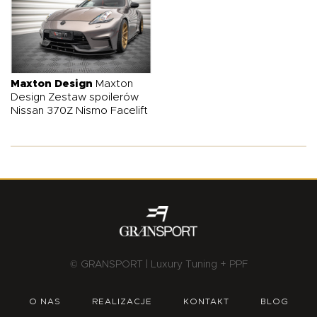
Maxton Design
Maxton
Design Zestaw spoilerów
Nissan 370Z Nismo Facelift
© GRANSPORT | Luxury Tuning + PPF
O NAS
REALIZACJE
KONTAKT
BLOG