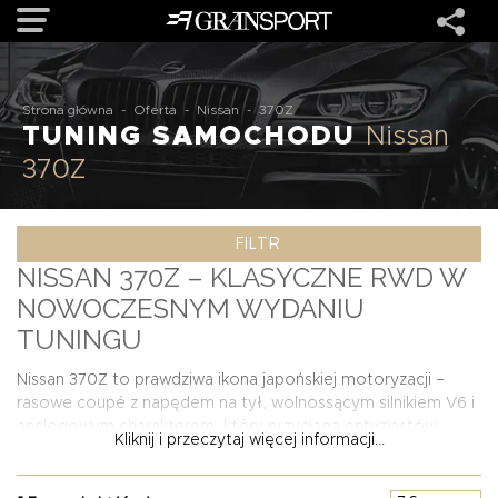
OFERTA
Strona główna
-
Oferta
-
Nissan
-
370Z
TUNING SAMOCHODU
Nissan
370Z
MARKI
FILTR
REALIZACJE
NISSAN 370Z – KLASYCZNE RWD W
NOWOCZESNYM WYDANIU
O NAS
TUNINGU
USŁUGI
Nissan 370Z to prawdziwa ikona japońskiej motoryzacji –
rasowe coupé z napędem na tył, wolnossącym silnikiem V6 i
analogowym charakterem, który przyciąga entuzjastów
Kliknij i przeczytaj więcej informacji...
KONTAKT
tuningu na całym świecie. Dzięki charakterystycznej sylwetce
i solidnej bazie mechanicznej, ten model doskonale nadaje
się do personalizacji – zarówno pod względem stylu, jak i