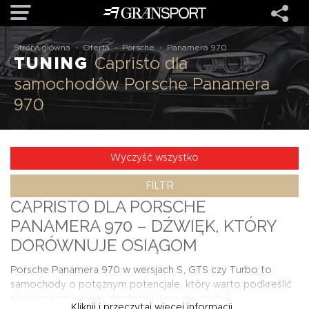
Strona główna
-
Oferta
-
Porsche
-
Panamera 970
TUNING
Capristo dla
OFERTA
samochodów Porsche Panamera
970
MARKI
REALIZACJE
Wyczyść wszystko
FILTR
O NAS
CAPRISTO DLA PORSCHE
PANAMERA 970 – DŹWIĘK, KTÓRY
USŁUGI
DORÓWNUJE OSIĄGOM
Porsche Panamera 970 w wersjach S, GTS czy Turbo to
KONTAKT
samochody o potężnym potencjale, który warto podkreślić
również brzmieniem. Wydechy Capristo zostały
Kliknij i przeczytaj więcej informacji...