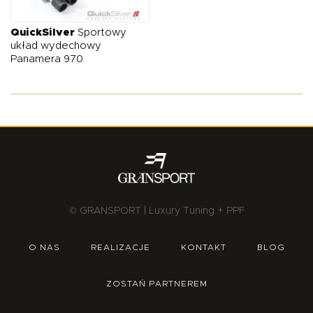
O NAS
OFERTA
BLOG
ZOSTAŃ PARTNEREM
QuickSilver
Sportowy
układ wydechowy
Panamera 970
© GRANSPORT | Luxury Tuning + PPF
O NAS
REALIZACJE
KONTAKT
BLOG
ZOSTAŃ PARTNEREM