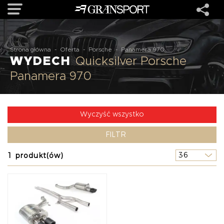
OFERTA
Strona główna
-
Oferta
-
Porsche
-
Panamera 970
WYDECH
Quicksilver Porsche
Panamera 970
MARKI
REALIZACJE
Wyczyść wszystko
FILTR
O NAS
1 produkt(ów)
USŁUGI
KONTAKT