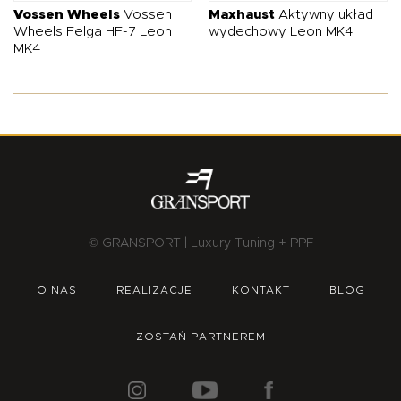
Vossen Wheels
Vossen
Maxhaust
Aktywny układ
Wheels Felga HF-7 Leon
wydechowy Leon MK4
MK4
© GRANSPORT | Luxury Tuning + PPF
O NAS
REALIZACJE
KONTAKT
BLOG
ZOSTAŃ PARTNEREM