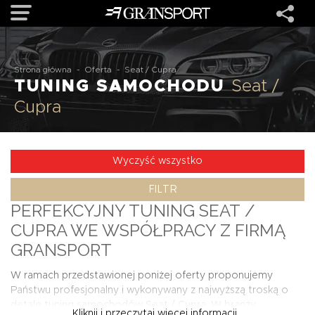
OFERTA
Strona główna
-
Oferta
-
Seat / Cupra
TUNING SAMOCHODU
Seat /
Cupra
MARKI
REALIZACJE
Wyczyść wszystko
FILTR
O NAS
PERFEKCYJNY
TUNING SEAT
/
CUPRA WE WSPÓŁPRACY Z FIRMĄ
USŁUGI
GRANSPORT
W ramach przedstawionej poniżej oferty proponujemy
KONTAKT
Państwu profesjonalny i wykonywany z najwyższą troską o
detale
tuning samochodów Seat / Cupra
. W branży
Kliknij i przeczytaj więcej informacji...