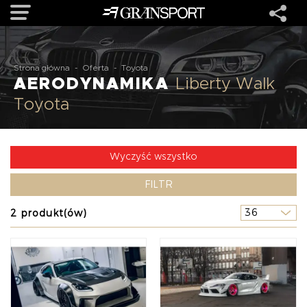
OFERTA
Strona główna
-
Oferta
-
Toyota
AERODYNAMIKA
Liberty Walk
Toyota
MARKI
REALIZACJE
Wyczyść wszystko
FILTR
O NAS
2 produkt(ów)
USŁUGI
KONTAKT