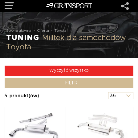
OFERTA
Strona główna
-
Oferta
-
Toyota
TUNING
Milltek dla samochodów
Toyota
MARKI
REALIZACJE
Wyczyść wszystko
FILTR
O NAS
5 produkt(ów)
USŁUGI
KONTAKT