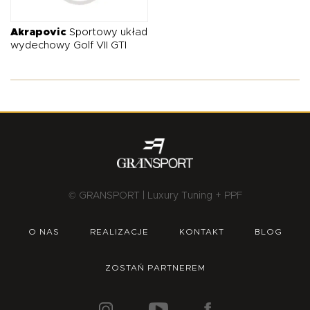
O NAS
OFERTA
BLOG
ZOSTAŃ PARTNEREM
Akrapovic
Sportowy układ
wydechowy Golf VII GTI
© GRANSPORT | Luxury Tuning + PPF
O NAS
REALIZACJE
KONTAKT
BLOG
ZOSTAŃ PARTNEREM