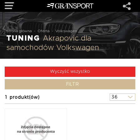
OFERTA
Strona główna
-
Oferta
-
Volkswagen
TUNING
Akrapovic dla
samochodów Volkswagen
MARKI
REALIZACJE
Wyczyść wszystko
FILTR
O NAS
1 produkt(ów)
USŁUGI
KONTAKT