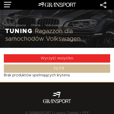
OFERTA
Strona główna
-
Oferta
-
Volkswagen
TUNING
Ragazzon dla
samochodów Volkswagen
MARKI
REALIZACJE
Wyczyść wszystko
FILTR
O NAS
Brak produktów spełniających kryteria.
USŁUGI
KONTAKT
© GRANSPORT | Luxury Tuning + PPF