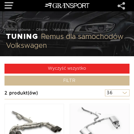
OFERTA
Strona główna
-
Oferta
-
Volkswagen
TUNING
Remus dla samochodów
Volkswagen
MARKI
REALIZACJE
Wyczyść wszystko
FILTR
O NAS
2 produkt(ów)
USŁUGI
KONTAKT