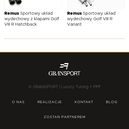
O NAS
OFERTA
BLOG
ZOSTAŃ PARTNEREM
Remus
Sportowy układ
Remus
Sportowy układ
wydechowy z klapami Golf
wydechowy Golf VIII R
VIII R Hatchback
Variant
© GRANSPORT | Luxury Tuning + PPF
O NAS
REALIZACJE
KONTAKT
BLOG
ZOSTAŃ PARTNEREM